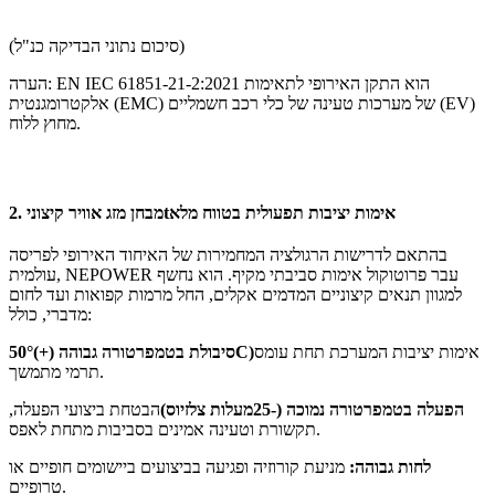
(סיכום נתוני הבדיקה כנ"ל)
הערה: EN IEC 61851-21-2:2021 הוא התקן האירופי לתאימות
אלקטרומגנטית (EMC) של מערכות טעינה של כלי רכב חשמליים (EV)
מחוץ ללוח.
אימות יציבות תפעולית בטווח מלא
t
2. מבחן מזג אוויר קיצוני
בהתאם לדרישות הרגולציה המחמירות של האיחוד האירופי לפריסה
עולמית, NEPOWER עבר פרוטוקול אימות סביבתי מקיף. הוא נחשף
למגוון תנאים קיצוניים המדמים אקלים, החל מרמות קפואות ועד לחום
מדברי, כולל:
אימות יציבות המערכת תחת עומס
0°C)
סיבולת בטמפרטורה גבוהה (+)
5
תרמי מתמשך.
הפעלה בטמפרטורה נמוכה (-
25
מעלות צלזיוס)
הבטחת ביצועי הפעלה,
תקשורת וטעינה אמינים בסביבות מתחת לאפס.
לחות גבוהה
:
מניעת קורוזיה ופגיעה בביצועים ביישומים חופיים או
טרופיים.