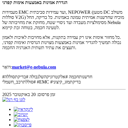
הגדרת אמינות באמצעות אימות קפדני
מעמידות EMC ועד עמידות סביבתית, NEPOWER (מטען DC משולב
סוללות V2G) מוכיח שחדשנות אמיתית טמונה באמינות. כל בדיקה, החל
מסימולציות מעבדה ועד ניסויי שטח, מחזקת את מחויבותה של Nebula
לטעינה חכמה, בטוחה ובת קיימא.
כל מחזור אימות אינו רק עמידה בתקנות, אלא מחויבות לאיכות ולאמון.
נבולה תמשיך להגדיר אמינות באמצעות מצוינות הנדסית ואימות קפדני,
ותעצים את עתיד תשתית האנרגיה החכמה.
market@e-nebula.com
דוֹאַר:
#חדשנותחכמה #אלקטרוניקהשלנבולה #בדיקתסוללה
#סוללתרכב_חשמלי #EMC #בדיקתמזג_קיצוני
זמן פרסום: 20 באוקטובר 2025