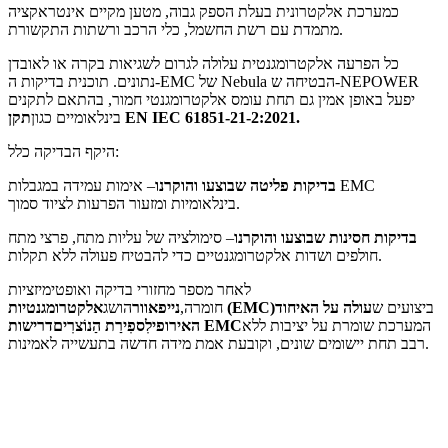
כמערכת אלקטרונית בעלת הספק גבוה, מטען מקיים אינטראקציה
מתמדת עם רשת החשמל, כלי הרכב ורשתות התקשורת.
כל הפרעה אלקטרומגנטית עלולה לגרום לשגיאות בקרה או לאובדן
נתונים. תוכנית בדיקות ה-EMC של Nebula הבטיחה ש-NEPOWER
יפעל באופן אמין גם תחת עומס אלקטרומגנטי חמור, בהתאם לתקנים
תקן EN IEC 61851-21-2:2021.
בינלאומיים כגון
היקף הבדיקה כלל:
בדיקות פליטה שבוצעו והוקרנו
– אימות עמידה במגבלות EMC
בינלאומיות ומזעור הפרעות לציוד סמוך.
בדיקות חסינות שבוצעו והוקרנו
– סימולציה של עליות מתח, פרצי מתח
חולפים ושדות אלקטרומגנטיים כדי להבטיח פעולה ללא תקלות.
לאחר מספר מחזורי בדיקה ואופטימיזציות
ביצועים ש
עולה על האיחוד
אלקטרומגנטיות (EMC)
חומרה,
נייפאוור
הושג
המערכת שומרת על יציבות ללא
דרישות EMC
האירופי
לִספִירַת הַנוֹצרִים
רבב תחת יישומים שונים, וקובעת אמת מידה חדשה בתעשייה לאמינות.