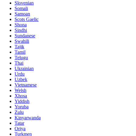
Slovenian
Somali
Samoan
Scots Gaelic
Shona
Sindhi
Sundanese
Swahili
Tajik
Tamil
Telugu
Thai
Ukrainian
Urdu
Uzbek
Vietnamese
Welsh
Xhosa
Yiddish
Yoruba
Zulu
Kinyarwanda
Tatar
Oriya
Turkmen