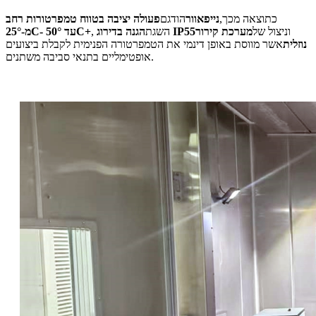
כתוצאה מכך,
נייפאוור
הודגם
פעולה יציבה בטווח טמפרטורות רחב
וניצול של
מערכת קירור
הגנה בדירוג IP55
, השגת
מ-25°C- עד 50°C+
נוזלית
אשר מווסת באופן דינמי את הטמפרטורה הפנימית לקבלת ביצועים
אופטימליים בתנאי סביבה משתנים.