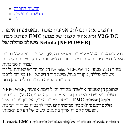
חדשות החברה
חדשות בתעשייה
בלוג
דוחפים את הגבולות, אמינות מוכחת באמצעות אימות
קפדני: מבחן EMC ומזג אוויר קיצוני של מטען V2G DC
משולב סוללה של Nebula (NEPOWER)
ככל שהמעבר העולמי לניידות חשמלית מואץ, תשתית טעינה של רכבים
חשמליים מתמודדת עם דרישות גוברות לצפיפות הספק, יציבות תקשורת
ועמידות סביבתית.
המוצר החדש שפותח על ידי Nebula: NEPOWER, מטען V2G מהיר
במיוחד לרכבי DC משולבי סוללה, מקורר בנוזל, מייצג דור חדש של
פתרונות טעינה חכמים בעלי הספק גבוה.
NEPOWER, שתוכנן הן לטעינה אולטרה-מהירה והן לזרימת אנרגיה
דו-כיוונית (V2G), משלב ביצועים יוצאי דופן עם אמינות חזקה. לפני
EMC מקיף (תאימות
כניסתו לייצור המוני, המטען עבר תהליך...
אלקטרומגנטית)
ו
מבחן סביבתי קיצוני
כדי להבטיח בטיחות ויציבות
תפעולית לטווח ארוך בתנאים קשים של העולם האמיתי.
1. אימות EMC: הבטחת אמינות בסביבות אלקטרומגנטיות מורכבות