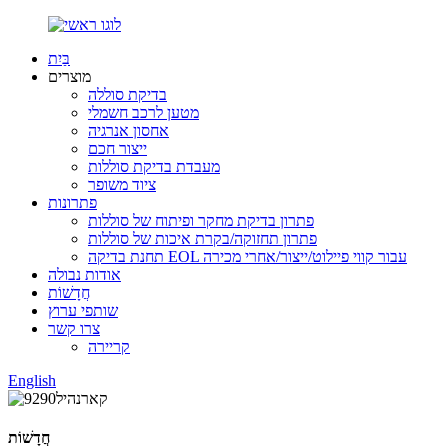
בַּיִת
מוצרים
בדיקת סוללה
מטען לרכב חשמלי
אחסון אנרגיה
ייצור חכם
מעבדת בדיקת סוללות
ציוד משופר
פתרונות
פתרון בדיקת מחקר ופיתוח של סוללות
פתרון תחזוקה/בקרת איכות של סוללות
תחנת בדיקה EOL עבור קווי פיילוט/ייצור/אחרי מכירה
אודות נבולה
חֲדָשׁוֹת
שותפי ערוץ
צרו קשר
קריירה
English
חֲדָשׁוֹת